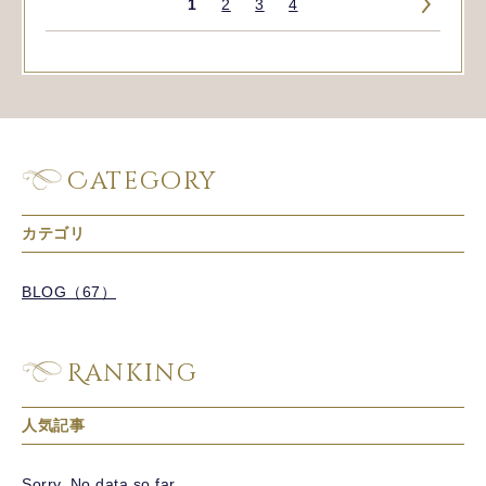
1
2
3
4
»
Category
カテゴリ
BLOG（67）
Ranking
人気記事
Sorry. No data so far.