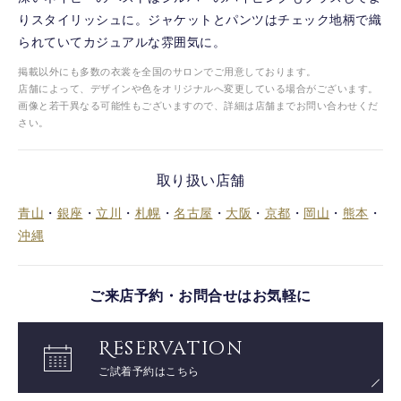
りスタイリッシュに。ジャケットとパンツはチェック地柄で織
られていてカジュアルな雰囲気に。
掲載以外にも多数の衣裳を全国のサロンでご用意しております。
店舗によって、デザインや色をオリジナルへ変更している場合がございます。
画像と若干異なる可能性もございますので、詳細は店舗までお問い合わせくだ
さい。
取り扱い店舗
青山
・
銀座
・
立川
・
札幌
・
名古屋
・
大阪
・
京都
・
岡山
・
熊本
・
沖縄
ご来店予約・お問合せはお気軽に
Reservation
ご試着予約はこちら